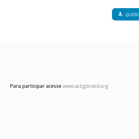
QUERO
Para participar acesse
www.acbgbrasil.org