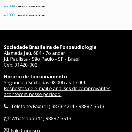
2004
-
MARA SUZANA BEHLAU
fiber_smart_record
2003
-
BRASÍLIA MARIA CHIARI
fiber_smart_record
Sociedade Brasileira de Fonoaudiologia
Alameda Jaú, 684 - 7o andar
Jd. Paulista - São Paulo - SP - Brasil
Cep: 01420-002
Horário de funcionamento
Segunda a Sexta das 08:00h às 17:00h
Respostas de e-mail e análises de comprovantes
acontecem nesse período.
Telefone/Fax: (11) 3873-4211 / 98882-3513
Whatsapp: (11) 98882-3513
Fale Conosco