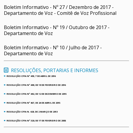
Boletim Informativo - Nº 27 / Dezembro de 2017 -
Departamento de Voz - Comitê de Voz Profissional
Boletim Informativo - Nº 19 / Outubro de 2017 -
Departamento de Voz
Boletim Informativo - Nº 10 / Julho de 2017 -
Departamento de Voz
RESOLUÇÕES, PORTARIAS E INFORMES
RESOLUÇÃO CFFA Nº 493, 7 DE ABRIL DE 2016
fiber_smart_record
RESOLUÇÃO CFFA Nº 488, DE 18 DE FEVEREIRO DE 2016
fiber_smart_record
RESOLUÇÃO CFFA Nº 482, DE 12 DE DEZEMBRO DE 2015
fiber_smart_record
RESOLUÇÃO CFFA Nº 467, DE 24 DE ABRIL DE 2015
fiber_smart_record
RESOLUÇÃO CFFA N. 428, DE 2 MARÇO DE 2013
fiber_smart_record
RESOLUÇÃO CFFA Nº 320, DE 17 DE FEVEREIRO DE 2006
fiber_smart_record