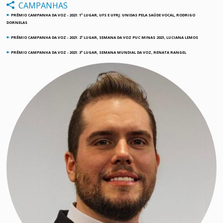
CAMPANHAS
PRÊMIO CAMPANHA DA VOZ - 2021: 1º LUGAR, UFS E UFRJ: UNIDAS PELA SAÚDE VOCAL, RODRIGO
fiber_smart_record
DORNELAS
PRÊMIO CAMPANHA DA VOZ - 2021: 2º LUGAR, SEMANA DA VOZ PUC MINAS 2021, LUCIANA LEMOS
fiber_smart_record
PRÊMIO CAMPANHA DA VOZ - 2021: 3º LUGAR, SEMANA MUNDIAL DA VOZ, RENATA RANGEL
fiber_smart_record