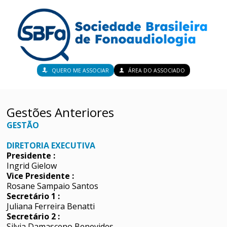
QUERO ME ASSOCIAR
ÁREA DO ASSOCIADO
Gestões Anteriores
GESTÃO
DIRETORIA EXECUTIVA
Presidente :
Ingrid Gielow
Vice Presidente :
Rosane Sampaio Santos
Secretário 1 :
Juliana Ferreira Benatti
Secretário 2 :
Silvia Damasceno Benevides